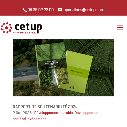
04 38 02 23 00
operations@cetup.com
RAPPORT DE SOUTENABILITÉ 2024
2 Oct 2025
|
Développement durable
,
Développement
sociétal
,
Evènement