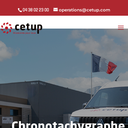
operations@cetup.com
04 38 02 23 00
Chronotachygraphe 