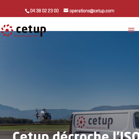
04 38 02 23 00
operations@cetup.com
Cetup décroche l’IS