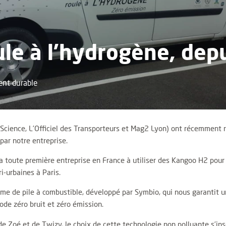
ule à l’hydrogène, dep
nt durable
 Science, L’Officiel des Transporteurs et Mag2 Lyon) ont récemment 
ar notre entreprise.
t, la toute première entreprise en France à utiliser des Kangoo H2 pou
i-urbaines à Paris.
e de pile à combustible, développé par Symbio, qui nous garantit une
ode zéro bruit et zéro émission.
de Zoé et de Twizy, le choix de cette technologie non polluante s’ins