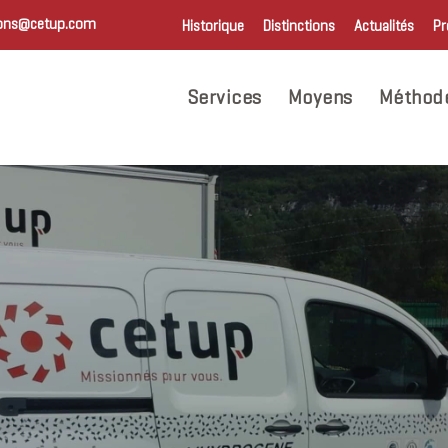
ions@cetup.com
Historique
Distinctions
Actualités
Pr
Services
Moyens
Méthod